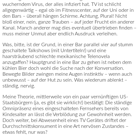
wucherndem Virus, der alles infiziert hat. TV ist schlicht
allgegenwärtig – egal ob im Fitnesscenter, auf der Uni oder in
den Bars – überall hängen Schirme. Achtung, Plural! Nicht
bloß einer, nein, ganze Trauben – auf jeder Frucht ein anderer
Kanal. Manch anderer mag dies eventuell übertrieben finden –
muss meiner Unmut aber endlich Ausdruck verleihen.
Was, bitte, ist der Grund, in einer Bar parallel vier auf stumm
geschaltete Talkshows (mit Untertiteln!) und eine
haarsträubend schlechte mexikanische Telenovela
anzugaffen? Hauptgrund in eine Bar zu gehen ist neben dem
kühlen Bier doch wohl die Suche nach der Konversation.
Bewegte Bilder zwingen meine Augen instinktiv – wenn auch
unbewusst – auf der Hut zu sein. Was wiederum ablenkt –
ständig, nervig.
Meine Theorie, mittlerweile von ein paar vernünftigen US-
Staatsbürgern (ja, es gibt sie wirklich!) bestätigt: Die ständige
Omnipräsenz eines eingeschalteten Fernsehers bereits von
Kindesalter an lässt die Verblödung zur Gewohnheit werden.
Doch weiter, bei Abwesenheit eines TV Gerätes driftet der
Durchschnittskonsument in eine Art nervösen Zustandes –
etwas fehlt, nur was?