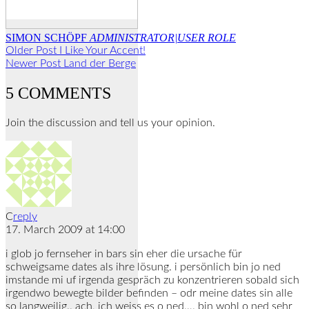
SIMON SCHÖPF
ADMINISTRATOR|USER ROLE
Older Post
I Like Your Accent!
Newer Post
Land der Berge
5 COMMENTS
Join the discussion and tell us your opinion.
C
reply
17. March 2009 at 14:00
i glob jo fernseher in bars sin eher die ursache für
schweigsame dates als ihre lösung. i persönlich bin jo ned
imstande mi uf irgenda gespräch zu konzentrieren sobald sich
irgendwo bewegte bilder befinden – odr meine dates sin alle
so langweilig.. ach, ich weiss es o ned…. bin wohl o ned sehr