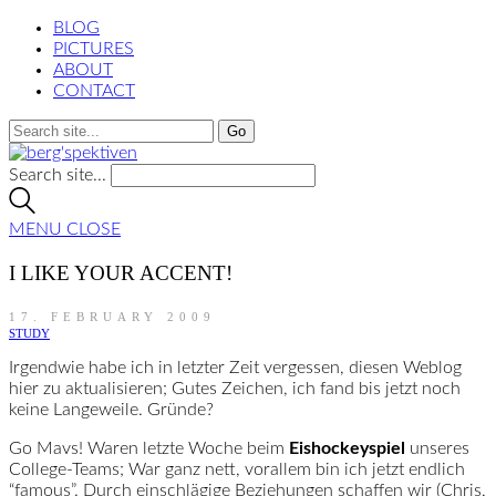
BLOG
PICTURES
ABOUT
CONTACT
Search site...
MENU
CLOSE
I LIKE YOUR ACCENT!
17. FEBRUARY 2009
STUDY
Irgendwie habe ich in letzter Zeit vergessen, diesen Weblog
hier zu aktualisieren; Gutes Zeichen, ich fand bis jetzt noch
keine Langeweile. Gründe?
Go Mavs! Waren letzte Woche beim
Eishockeyspiel
unseres
College-Teams; War ganz nett, vorallem bin ich jetzt endlich
“famous”. Durch einschlägige Beziehungen schaffen wir (Chris,