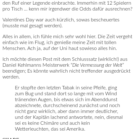
den Ruf einer Legende einbrachte. Immerhin mit 12 Spielern
pro Tisch … kenn mir irgendwer die Odds dafür ausrechnen?
Valentines Day war auch kürzlich, sowas bescheuertes
(musste mal gesagt werden).
Alles in allem, ich fühle mich sehr wohl hier. Die Zeit vergeht
einfach wie im Flug, ich genieße meine Zeit mit tollen
Menschen. Ach ja, auf der Uni haut sowieso alles hin.
Ich möchte diesen Post mit dem Schlusssatz (wirklich!) aus
Daniel Kehlmanns Meisterwerk “
Die Vermessung der Welt
”
beendigen; Es könnte wahrlich nicht treffender ausgedrückt
werden.
Er stopfte den letzten Tabak in seine Pfeife, ging
zum Bug und stand dort so lange mit vom Wind
tränenden Augen, bis etwas sich im Abenddunst
abzeichnete, durchscheinend zunächst und noch
nicht ganz wirklich, aber dann immer deutlicher,
und der Kapitän lachend antwortete, nein, diesmal
sei es keine Chimäre und auch kein
Wetterleuchten, das sei Amerika.