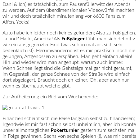
Dani & Ich) es tatsächlich, zum Pausenfüllerwitz des Abends
zu werden. Auf dem überdimensionalen Videowürfel machten
wir und doch tatsächlich minutenlang vor 6600 Fans zum
Affen. Yeeks!
Auto habe ich leider noch keines gefunden; Also zu Fuß gehen.
Ja und? Hallo, Amerika! Als
Fußgänger
fühlt man sich definitiv
wie ein ausgegrenzter Exot (was schon mal ans sich sehr
bedenklich ist). Herumwandernd ist es mir praktisch noch nie
gelungen, Artgenossen zu erspähen. Man geht einfach allein!
Hin und wieder wird man angehupt, warum auch immer.
Wenn Schnee liegt sind die Gehsteige mal gar nicht geräumt,
im Gegenteil, der ganze Schnee von der Straße wird einfach
dort abgelagert. Braucht doch eh keiner. Oh, aber auch nur
wenn es überhaupt welche gibt.
Zur Aufheiterung ein Bild vom Wochenende:
Finanziell scheint sich die Reise langsam selbst zu finanzieren;
Irgendwie ist mir fast schon selbst unheimlich, aber ich konnte
unser allmontagliches
Pokerturnier
gestern zum sechsten mal
in Folge gewinnen. Sechs von sechs Spielen (!), was mir bereits