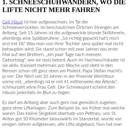
1. SCHNEESCHUHWANDERN, WO DIE
LIFTE NICHT MEHR FAHREN
Geli Häusl
ist hier aufgewachsen, im Tal der
Schneeverrückten, im beschaulichen Örtchen Strengen am
Arlberg. Seit 15 Jahren ist die aufgeweckte blonde Skiführerin,
allerdings eine Spätberufene: „So richtig gepackt hat’s mich
erst mit 18.“ Was man von ihrer Tochter Jana später mal nicht
behaupten wird: Sie stand schon mit zwei Jahren das erste
Mal auf den Brettern, „ein paar Tage nach meinem
Geburtstag“, wie sie stolz betont. Auch im Nachwuchskader ist
sie aktiv, trainiert mehrmals pro Woche und steht in den
Rennen schon oft ganz oben am Podest. Papa Stefan macht’s
ja vor: Der fährt seit 10 Jahren in der Freeride Worldtour
vorne mit, „allerdings ist er mit 41 mittlerweile der Älteste“,
schmunzelt seine Frau Geli. Der Schneesport scheint den
Häusls jedenfalls im Blut zu liegen.
Es darf am Arlberg aber auch gern mal gemütlich zugehen,
ganz ohne Liftanlagen. Zum Beispiel da, wo früher mal welche
waren: Das kleine Skigebiet oberhalb von Pettneu, von St.
Anton gut 10 Kilometer talauswärts im Stanzertal, wurde vor
einigen Jahren aufgelassen, alle Lifte abgebaut. Nun hat man