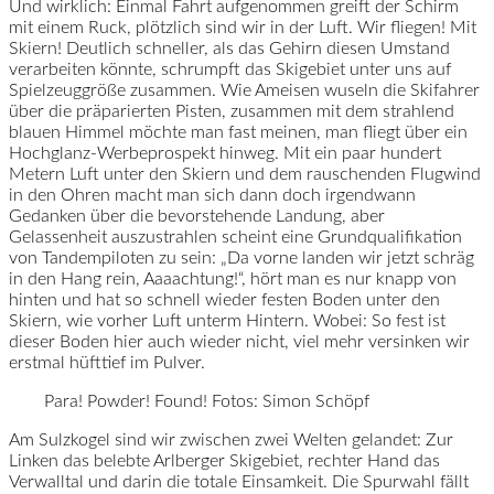
Und wirklich: Einmal Fahrt aufgenommen greift der Schirm
mit einem Ruck, plötzlich sind wir in der Luft. Wir fliegen! Mit
Skiern! Deutlich schneller, als das Gehirn diesen Umstand
verarbeiten könnte, schrumpft das Skigebiet unter uns auf
Spielzeuggröße zusammen. Wie Ameisen wuseln die Skifahrer
über die präparierten Pisten, zusammen mit dem strahlend
blauen Himmel möchte man fast meinen, man fliegt über ein
Hochglanz-Werbeprospekt hinweg. Mit ein paar hundert
Metern Luft unter den Skiern und dem rauschenden Flugwind
in den Ohren macht man sich dann doch irgendwann
Gedanken über die bevorstehende Landung, aber
Gelassenheit auszustrahlen scheint eine Grundqualifikation
von Tandempiloten zu sein: „Da vorne landen wir jetzt schräg
in den Hang rein, Aaaachtung!“, hört man es nur knapp von
hinten und hat so schnell wieder festen Boden unter den
Skiern, wie vorher Luft unterm Hintern. Wobei: So fest ist
dieser Boden hier auch wieder nicht, viel mehr versinken wir
erstmal hüfttief im Pulver.
Para! Powder! Found! Fotos: Simon Schöpf
Am Sulzkogel sind wir zwischen zwei Welten gelandet: Zur
Linken das belebte Arlberger Skigebiet, rechter Hand das
Verwalltal und darin die totale Einsamkeit. Die Spurwahl fällt