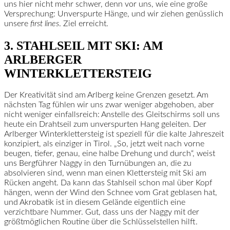
uns hier nicht mehr schwer, denn vor uns, wie eine große
Versprechung: Unverspurte Hänge, und wir ziehen genüsslich
unsere
first lines
. Ziel erreicht.
3. STAHLSEIL MIT SKI: AM
ARLBERGER
WINTERKLETTERSTEIG
Der Kreativität sind am Arlberg keine Grenzen gesetzt. Am
nächsten Tag fühlen wir uns zwar weniger abgehoben, aber
nicht weniger einfallsreich: Anstelle des Gleitschirms soll uns
heute ein Drahtseil zum unverspurten Hang geleiten. Der
Arlberger Winterklettersteig ist speziell für die kalte Jahreszeit
konzipiert, als einziger in Tirol. „So, jetzt weit nach vorne
beugen, tiefer, genau, eine halbe Drehung und durch“, weist
uns Bergführer Naggy in den Turnübungen an, die zu
absolvieren sind, wenn man einen Klettersteig mit Ski am
Rücken angeht. Da kann das Stahlseil schon mal über Kopf
hängen, wenn der Wind den Schnee vom Grat geblasen hat,
und Akrobatik ist in diesem Gelände eigentlich eine
verzichtbare Nummer. Gut, dass uns der Naggy mit der
größtmöglichen Routine über die Schlüsselstellen hilft.