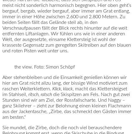
meist nicht sonderlich harmonisch begegnen. Hier oben geht’s
bergauf, bergab, wieder bergauf, aber immer am Grat entlang,
immer in einer Höhe zwischen 2.600 und 2.800 Metern. Zu
beiden Seiten fällt das Gelände steil ab, in den
Verschnaufpausen fällt der Blick rechts hinunter auf die weit
entfernten Liftanlagen. Wir fühlen uns wie in einer anderen
Welt, der ausgesetzte, einsame Klettersteig ist wohl der
krasseste Gegensatz zum geregelten Skitreiben auf den blauen
und roten Pisten weit unter uns.
the view. Foto: Simon Schöpf
Aber stehenbleiben und die Einsamkeit genießen können wir
hier am Grat nicht allzu lang, der bissige Wind motiviert zum
raschen Weiterklettern.
Klick, klack
, macht das Klettersteigset
im Stahlseil,
ritsch, ratsch
die Skispitzen am Fels. Nach gut zwei
Stunden sind wir am Ziel, der Rossfallscharte. Und Naggy –
ganz Skilehrer – zieht zur Belohnung einen kleinen Flachmann
aus der Jackentasche, „Zirbe, das schmeckt den Gästen immer
am besten.“
Sie mundet, die Zirbe, doch die noch viel berauschendere
Belohnung kommt erst, wenn die Skischuhe in die Bindung