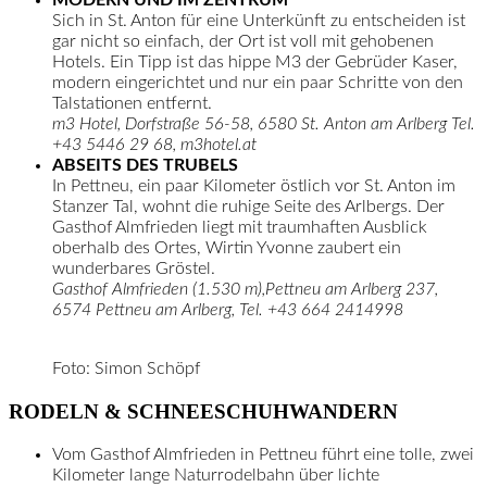
MODERN UND IM ZENTRUM
Sich in St. Anton für eine Unterkünft zu entscheiden ist
gar nicht so einfach, der Ort ist voll mit gehobenen
Hotels. Ein Tipp ist das hippe M3 der Gebrüder Kaser,
modern eingerichtet und nur ein paar Schritte von den
Talstationen entfernt.
m3 Hotel, Dorfstraße 56-58, 6580 St. Anton am Arlberg
Tel.
+43 5446 29 68, m3hotel.at
ABSEITS DES TRUBELS
In Pettneu, ein paar Kilometer östlich vor St. Anton im
Stanzer Tal, wohnt die ruhige Seite des Arlbergs. Der
Gasthof Almfrieden liegt mit traumhaften Ausblick
oberhalb des Ortes, Wirtin Yvonne zaubert ein
wunderbares Gröstel.
Gasthof Almfrieden (1.530 m),Pettneu am Arlberg 237,
6574 Pettneu am Arlberg, Tel. +43 664 2414998
Foto: Simon Schöpf
RODELN & SCHNEESCHUHWANDERN
Vom Gasthof Almfrieden in Pettneu führt eine tolle, zwei
Kilometer lange Naturrodelbahn über lichte