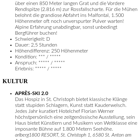
über einen 850 Meter langen Grat und die Vordere
Rendlspitze (2.816 m) zur Rossfallscharte. Für die Mühen
belohnt die grandiose Abfahrt ins Malfontal, 1.500
Höhenmeter oft noch unverspurter Pulver warten!
Alpine Erfahrung unabdingbar, sonst unbedingt
Bergführer buchen!
Schwierigkeit: D
Dauer: 2,5 Stunden
Höhendifferenz: 250 Höhenmeter
Kondition: *** / *****
Anspruch: ***** / *****
Erlebnis: ***** / *****
KULTUR
APRÈS-SKI 2.0
Das Hospiz in St. Christoph bietet klassische Klänge
statt stupiden Schlagern, Kunst statt Kauderwelsch.
Jedes Jahr kuratiert Hotelchef Florian Werner
höchstpersönlich eine zeitgenössische Ausstellung, sein
Haus bietet Künstlern und Musikern von Weltklasse eine
imposante Bühne auf 1.800 Metern Seehöhe.
arlberg1800 RESORT, St. Christoph 1, 6580 St. Anton am