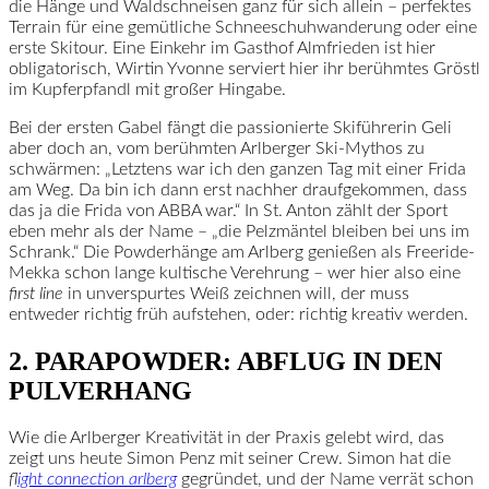
die Hänge und Waldschneisen ganz für sich allein ­– perfektes
Terrain für eine gemütliche Schneeschuhwanderung oder eine
erste Skitour. Eine Einkehr im Gasthof Almfrieden ist hier
obligatorisch, Wirtin Yvonne serviert hier ihr berühmtes Gröstl
im Kupferpfandl mit großer Hingabe.
Bei der ersten Gabel fängt die passionierte Skiführerin Geli
aber doch an, vom berühmten Arlberger Ski-Mythos zu
schwärmen: „Letztens war ich den ganzen Tag mit einer Frida
am Weg. Da bin ich dann erst nachher draufgekommen, dass
das ja die Frida von ABBA war.“ In St. Anton zählt der Sport
eben mehr als der Name – „die Pelzmäntel bleiben bei uns im
Schrank.“ Die Powderhänge am Arlberg genießen als Freeride-
Mekka schon lange kultische Verehrung – wer hier also eine
first line
in unverspurtes Weiß zeichnen will, der muss
entweder richtig früh aufstehen, oder: richtig kreativ werden.
2. PARAPOWDER: ABFLUG IN DEN
PULVERHANG
Wie die Arlberger Kreativität in der Praxis gelebt wird, das
zeigt uns heute Simon Penz mit seiner Crew. Simon hat die
f
light connection arlberg
gegründet, und der Name verrät schon