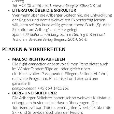
Arlberg
Tel. +43 (0) 5446 2611, www.arlberg1800RESORT.at
LITERATUR ÜBER DIE SKIKULTUR
Wer mehr über die Arlberger Skitechnik, die Entwicklung
der Region und deren weltweiten Exporterfolg lernen
will, dem sei das kurzweilig geschriebene Buch „Spuren:
Skikultur am Arlberg“ ans Herz gelegt.
Spuren: Skikultur am Arlberg. Sabine Dettling & Bernhard
Tschofen, Bertolini Verlag Bregenz 2014, 34 €.
PLANEN & VORBEREITEN
MAL SO RICHTIG ABHEBEN
Die
flight connection arlberg
von Simon Penz bietet auch
im Winter Tandemflüge an, oder gleich noch
eindrucksvoller: Parapowder. Fliegen, Skitour, Abfahrt,
das volle Programm. Einsamkeit und eine
first line
garantiert!
parapowder.at, +43 664 1415166
BERG-UND SKIFÜHRER
Die Arlberger Skilehrer haben schon weltweit Kultstatus
erlangt, am besten selbst davon überzeugen. Der
Tourismusverband bietet einen guten Überblick über die
Ski- und Snowboardschulen der Region: