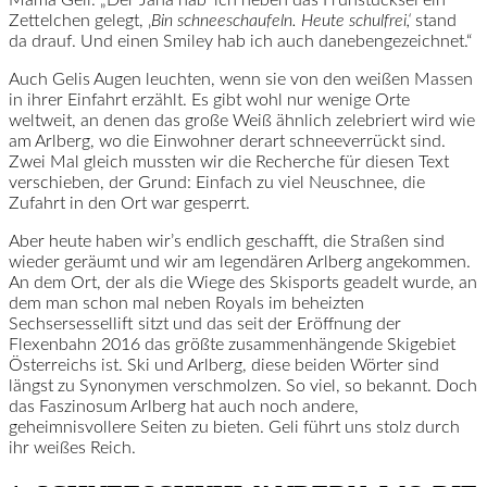
Mama Geli. „Der Jana hab‘ ich neben das Frühstücksei ein
Zettelchen gelegt, ‚
Bin schneeschaufeln. Heute schulfrei,‘
stand
da drauf. Und einen Smiley hab ich auch danebengezeichnet.“
Auch Gelis Augen leuchten, wenn sie von den weißen Massen
in ihrer Einfahrt erzählt. Es gibt wohl nur wenige Orte
weltweit, an denen das große Weiß ähnlich zelebriert wird wie
am Arlberg, wo die Einwohner derart schneeverrückt sind.
Zwei Mal gleich mussten wir die Recherche für diesen Text
verschieben, der Grund: Einfach zu viel Neuschnee, die
Zufahrt in den Ort war gesperrt.
Aber heute haben wir’s endlich geschafft, die Straßen sind
wieder geräumt und wir am legendären Arlberg angekommen.
An dem Ort, der als die Wiege des Skisports geadelt wurde, an
dem man schon mal neben Royals im beheizten
Sechsersessellift sitzt und das seit der Eröffnung der
Flexenbahn 2016 das größte zusammenhängende Skigebiet
Österreichs ist. Ski und Arlberg, diese beiden Wörter sind
längst zu Synonymen verschmolzen. So viel, so bekannt. Doch
das Faszinosum Arlberg hat auch noch andere,
geheimnisvollere Seiten zu bieten. Geli führt uns stolz durch
ihr weißes Reich.