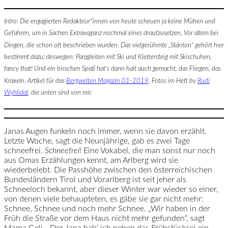
Intro: Die engagierten Redakteur*innen von heute scheuen ja keine Mühen und
Gefahren, um in Sachen Extravaganz nochmal eines draufzusetzen. Vor allem bei
Dingen, die schon oft beschrieben wurden. Das vielgerühmte „Stänton“ gehört hier
bestimmt dazu; deswegen: Paragleiten mit Ski und Klettersteig mit Skischuhen,
fancy that! Und ein bisschen Spaß hat’s dann halt auch gemacht, das Fliegen, das
Kraxeln. Artikel für das
Bergwelten Magazin 01-2019
. Fotos im Heft by
Rudi
Wyhlidal
, die unten sind von mir.
Janas Augen funkeln noch immer, wenn sie davon erzählt.
Letzte Woche, sagt die Neunjährige, gab es zwei Tage
schneefrei.
Schneefrei
! Eine Vokabel, die man sonst nur noch
aus Omas Erzählungen kennt, am Arlberg wird sie
wiederbelebt. Die Passhöhe zwischen den österreichischen
Bundesländern Tirol und Vorarlberg ist seit jeher als
Schneeloch bekannt, aber dieser Winter war wieder so einer,
von denen viele behaupteten, es gäbe sie gar nicht mehr:
Schnee, Schnee und noch mehr Schnee. „Wir haben in der
Früh die Straße vor dem Haus nicht mehr gefunden“, sagt