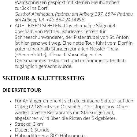
Waldschneisen gespickt mit kleinen Heuhüttchen
zurück ins Dorf.
Gasthof Almfrieden, Pettneu am Arlberg 237, 6574 Pettneu
am Arlberg, Tel. +43 664 2414998
AUF LEISEN SOHLEN: Das ehemalige Skigebiet
oberhalb von Pettneu ist ideales Terrein für
Schneeschuhwanderer, der Pistentrubel von St. Anton
ist hier ganz weit weg. Eine nette Tour führt vom Dorf in
guten eineinhalb Stunden zur alten Nessler Thaja
(=Sennerhütte), die nach Vorschlägen des
Denkmalamtes restauriert und im Sommer öffentlich
zugänglich gemacht wurde.
SKITOUR & KLETTERSTEIG
DIE ERSTE TOUR
Für Anfänger empfiehlt sich die einfache Skitour auf den
Galzig (2.185 m) vom Ortsteil St. Christoph aus. Oben
warten diverse Restaurants mit Stärkungen auf,
abgefahren wird über die Pisten des Skigebietes.
Strecke: 3 km
Dauer: 1 Stunde
Höhendifferenz: 300 Höhenmeter