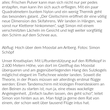
alles: Frischen Pulver kann man sich nicht nur per pedes
erstapfen, man kann ihn sich auch erfliegen. Mit ein paar
Quadratmetern buntem Nylon und ein wenig Thermik geht
das besonders galant. „Der Gleitschirm eröffnet dir eine völlig
neue Dimension des Skifahrens. Wir landen in Hängen, wo
sonst nur Kletterer hinkommen“, sagt Simon mit einem
verschmitzten Lächeln im Gesicht und legt weiter sorgfältig
den Schirm auf dem Schnee aus.
Abflug: Hoch über dem Moostal am Arlberg. Fotos: Simon
Schöpf
Unser Kreativplan: Mit Liftunterstützung auf den Riffelkopf in
2.600 Metern Höhe, von dort im Gleitflug das Moostal
überqueren und am gegenüberliegenden Hang des Sulzkogels
möglichst elegant im Tiefschnee wieder landen. Soweit die
Theorie, in der Praxis müssen wir allerdings erstmal flügge
werden: Einen Tandemschirm mit klobigen Freerideskiern an
den Beinen zu starten ist, nun ja, eine etwas wackelige
Angelegenheit. „Einfach laufen lassen, des geht scho!“, leitet
Simon von hinten aus an. Man folgt ja gerne dem Rat von
einem, der schon weit über tausend Flüge intus hat.