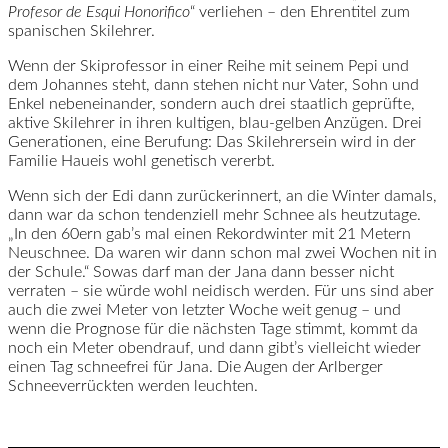
Profesor de Esqui Honorifico
“ verliehen – den Ehrentitel zum
spanischen Skilehrer.
Wenn der Skiprofessor in einer Reihe mit seinem Pepi und
dem Johannes steht, dann stehen nicht nur Vater, Sohn und
Enkel nebeneinander, sondern auch drei staatlich geprüfte,
aktive Skilehrer in ihren kultigen, blau-gelben Anzügen. Drei
Generationen, eine Berufung: Das Skilehrersein wird in der
Familie Haueis wohl genetisch vererbt.
Wenn sich der Edi dann zurückerinnert, an die Winter damals,
dann war da schon tendenziell mehr Schnee als heutzutage.
„In den 60ern gab’s mal einen Rekordwinter mit 21 Metern
Neuschnee. Da waren wir dann schon mal zwei Wochen nit in
der Schule.“ Sowas darf man der Jana dann besser nicht
verraten – sie würde wohl neidisch werden. Für uns sind aber
auch die zwei Meter von letzter Woche weit genug – und
wenn die Prognose für die nächsten Tage stimmt, kommt da
noch ein Meter obendrauf, und dann gibt’s vielleicht wieder
einen Tag schneefrei für Jana. Die Augen der Arlberger
Schneeverrückten werden leuchten.