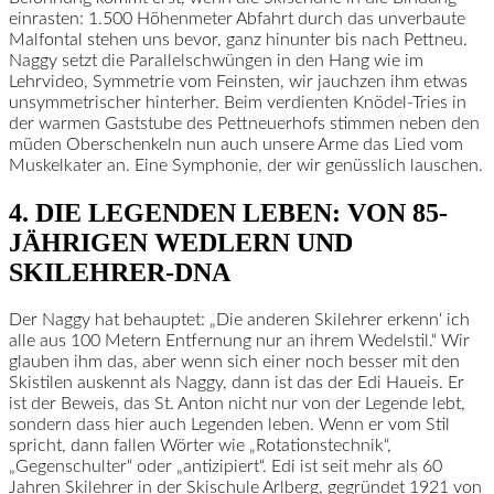
einrasten: 1.500 Höhenmeter Abfahrt durch das unverbaute
Malfontal stehen uns bevor, ganz hinunter bis nach Pettneu.
Naggy setzt die Parallelschwüngen in den Hang wie im
Lehrvideo, Symmetrie vom Feinsten, wir jauchzen ihm etwas
unsymmetrischer hinterher. Beim verdienten Knödel-Tries in
der warmen Gaststube des Pettneuerhofs stimmen neben den
müden Oberschenkeln nun auch unsere Arme das Lied vom
Muskelkater an. Eine Symphonie, der wir genüsslich lauschen.
4. DIE LEGENDEN LEBEN: VON 85-
JÄHRIGEN WEDLERN UND
SKILEHRER-DNA
Der Naggy hat behauptet: „Die anderen Skilehrer erkenn‘ ich
alle aus 100 Metern Entfernung nur an ihrem Wedelstil.“ Wir
glauben ihm das, aber wenn sich einer noch besser mit den
Skistilen auskennt als Naggy, dann ist das der Edi Haueis. Er
ist der Beweis, das St. Anton nicht nur von der Legende lebt,
sondern dass hier auch Legenden leben. Wenn er vom Stil
spricht, dann fallen Wörter wie „Rotationstechnik“,
„Gegenschulter“ oder „antizipiert“. Edi ist seit mehr als 60
Jahren Skilehrer in der Skischule Arlberg, gegründet 1921 von