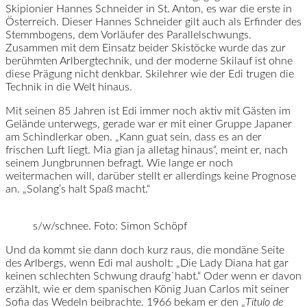
Skipionier Hannes Schneider in St. Anton, es war die erste in
Österreich. Dieser Hannes Schneider gilt auch als Erfinder des
Stemmbogens, dem Vorläufer des Parallelschwungs.
Zusammen mit dem Einsatz beider Skistöcke wurde das zur
berühmten Arlbergtechnik, und der moderne Skilauf ist ohne
diese Prägung nicht denkbar. Skilehrer wie der Edi trugen die
Technik in die Welt hinaus.
Mit seinen 85 Jahren ist Edi immer noch aktiv mit Gästen im
Gelände unterwegs, gerade war er mit einer Gruppe Japaner
am Schindlerkar oben. „Kann guat sein, dass es an der
frischen Luft liegt. Mia gian ja alletag hinaus“, meint er, nach
seinem Jungbrunnen befragt. Wie lange er noch
weitermachen will, darüber stellt er allerdings keine Prognose
an. „Solang’s halt Spaß macht.“
s/w/schnee. Foto: Simon Schöpf
Und da kommt sie dann doch kurz raus, die mondäne Seite
des Arlbergs, wenn Edi mal ausholt: „Die Lady Diana hat gar
keinen schlechten Schwung draufg`habt.“ Oder wenn er davon
erzählt, wie er dem spanischen König Juan Carlos mit seiner
Sofia das Wedeln beibrachte. 1966 bekam er den „
Titulo de