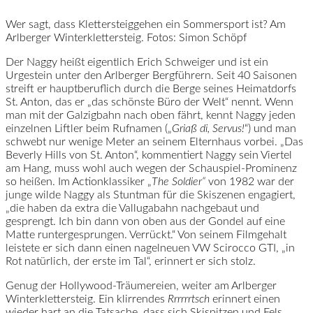
Wer sagt, dass Klettersteiggehen ein Sommersport ist? Am
Arlberger Winterklettersteig. Fotos: Simon Schöpf
Der Naggy heißt eigentlich Erich Schweiger und ist ein
Urgestein unter den Arlberger Bergführern. Seit 40 Saisonen
streift er hauptberuflich durch die Berge seines Heimatdorfs
St. Anton, das er „das schönste Büro der Welt“ nennt. Wenn
man mit der Galzigbahn nach oben fährt, kennt Naggy jeden
einzelnen Liftler beim Rufnamen („
Griaß di, Servus!
“) und man
schwebt nur wenige Meter an seinem Elternhaus vorbei. „Das
Beverly Hills von St. Anton“, kommentiert Naggy sein Viertel
am Hang, muss wohl auch wegen der Schauspiel-Prominenz
so heißen. Im Actionklassiker „
The Soldier“
von 1982 war der
junge wilde Naggy als Stuntman für die Skiszenen engagiert,
„die haben da extra die Vallugabahn nachgebaut und
gesprengt. Ich bin dann von oben aus der Gondel auf eine
Matte runtergesprungen. Verrückt.“ Von seinem Filmgehalt
leistete er sich dann einen nagelneuen VW Scirocco GTI, „in
Rot natürlich, der erste im Tal“, erinnert er sich stolz.
Genug der Hollywood-Träumereien, weiter am Arlberger
Winterklettersteig. Ein klirrendes
Rrrrrrtsch
erinnert einen
wieder hart an die Tatsache, dass sich Skispitzen und Fels