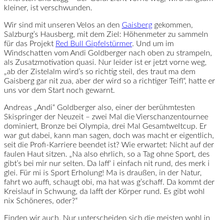
kleiner, ist verschwunden.
Wir sind mit unseren Velos an den
Gaisberg
gekommen,
Salzburg’s Hausberg, mit dem Ziel: Höhenmeter zu sammeln
für das Projekt
Red Bull Gipfelstürmer
. Und um im
Windschatten vom Andi Goldberger nach oben zu strampeln,
als Zusatzmotivation quasi. Nur leider ist er jetzt vorne weg,
„ab der Zistelalm wird’s so richtig steil, des traut ma dem
Gaisberg gar nit zua, aber der wird so a richtiger Teifl“, hatte er
uns vor dem Start noch gewarnt.
Andreas „Andi“ Goldberger also, einer der berühmtesten
Skispringer der Neuzeit – zwei Mal die Vierschanzentournee
dominiert, Bronze bei Olympia, drei Mal Gesamtweltcup. Er
war gut dabei, kann man sagen, doch was macht er eigentlich,
seit die Profi-Karriere beendet ist? Wie erwartet: Nicht auf der
faulen Haut sitzen. „Na also ehrlich, so a Tag ohne Sport, des
gibt’s bei mir nur selten. Da laff‘ i einfach nit rund, des merk i
glei. Für mi is Sport Erholung! Ma is draußen, in der Natur,
fahrt wo auffi, schaugt obi, ma hat was g’schaff. Da kommt der
Kreislauf in Schwung, da lafft der Körper rund. Es gibt wohl
nix Schöneres, oder?“
Finden wir auch. Nur unterscheiden sich die meisten wohl in