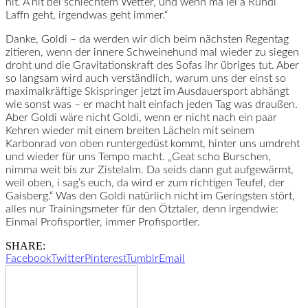
nit. A nit bei schlechtem Wetter, und wenn ma lei a Ründl
Laffn geht, irgendwas geht immer.“
Danke, Goldi – da werden wir dich beim nächsten Regentag
zitieren, wenn der innere Schweinehund mal wieder zu siegen
droht und die Gravitationskraft des Sofas ihr übriges tut. Aber
so langsam wird auch verständlich, warum uns der einst so
maximalkräftige Skispringer jetzt im Ausdauersport abhängt
wie sonst was – er macht halt einfach jeden Tag was draußen.
Aber Goldi wäre nicht Goldi, wenn er nicht nach ein paar
Kehren wieder mit einem breiten Lächeln mit seinem
Karbonrad von oben runtergedüst kommt, hinter uns umdreht
und wieder für uns Tempo macht. „Geat scho Burschen,
nimma weit bis zur Zistelalm. Da seids dann gut aufgewärmt,
weil oben, i sag’s euch, da wird er zum richtigen Teufel, der
Gaisberg.“ Was den Goldi natürlich nicht im Geringsten stört,
alles nur Trainingsmeter für den Ötztaler, denn irgendwie:
Einmal Profisportler, immer Profisportler.
SHARE:
Facebook
Twitter
Pinterest
Tumblr
Email