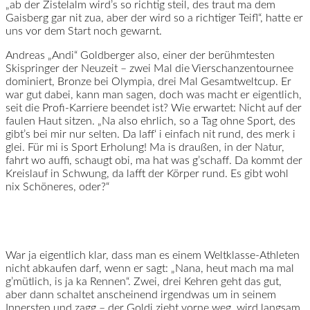
„ab der Zistelalm wird’s so richtig steil, des traut ma dem
Gaisberg gar nit zua, aber der wird so a richtiger Teifl“, hatte er
uns vor dem Start noch gewarnt.
Andreas „Andi“ Goldberger also, einer der berühmtesten
Skispringer der Neuzeit – zwei Mal die Vierschanzentournee
dominiert, Bronze bei Olympia, drei Mal Gesamtweltcup. Er
war gut dabei, kann man sagen, doch was macht er eigentlich,
seit die Profi-Karriere beendet ist? Wie erwartet: Nicht auf der
faulen Haut sitzen. „Na also ehrlich, so a Tag ohne Sport, des
gibt’s bei mir nur selten. Da laff‘ i einfach nit rund, des merk i
glei. Für mi is Sport Erholung! Ma is draußen, in der Natur,
fahrt wo auffi, schaugt obi, ma hat was g’schaff. Da kommt der
Kreislauf in Schwung, da lafft der Körper rund. Es gibt wohl
nix Schöneres, oder?“
War ja eigentlich klar, dass man es einem Weltklasse-Athleten
nicht abkaufen darf, wenn er sagt: „Nana, heut mach ma mal
g’mütlich, is ja ka Rennen“. Zwei, drei Kehren geht das gut,
aber dann schaltet anscheinend irgendwas um in seinem
Innersten und zagg – der Goldi zieht vorne weg, wird langsam