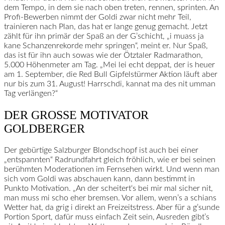
dem Tempo, in dem sie nach oben treten, rennen, sprinten. An
Profi-Bewerben nimmt der Goldi zwar nicht mehr Teil,
trainieren nach Plan, das hat er lange genug gemacht. Jetzt
zählt für ihn primär der Spaß an der G’schicht, „i muass ja
kane Schanzenrekorde mehr springen“, meint er. Nur Spaß,
das ist für ihn auch sowas wie der Ötztaler Radmarathon,
5.000 Höhenmeter am Tag. „Mei lei echt deppat, der is heuer
am 1. September, die Red Bull Gipfelstürmer Aktion läuft aber
nur bis zum 31. August! Harrschdi, kannat ma des nit umman
Tag verlängen?“
DER GROSSE MOTIVATOR G
OLDBERGER
Der gebürtige Salzburger Blondschopf ist auch bei einer
„entspannten“ Radrundfahrt gleich fröhlich, wie er bei seinen
berühmten Moderationen im Fernsehen wirkt. Und wenn man
sich vom Goldi was abschauen kann, dann bestimmt in
Punkto Motivation. „An der scheitert‘s bei mir mal sicher nit,
man muss mi scho eher bremsen. Vor allem, wenn’s a schians
Wetter hat, da grig i direkt an Freizeitstress. Aber für a g’sunde
Portion Sport, dafür muss einfach Zeit sein, Ausreden gibt’s