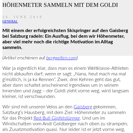
HÖHENMETER SAMMELN MIT DEM GOLDI
24. JUNE 2019
GENERAL
Mit einem der erfolgreichsten Skispringer auf den Gaisberg
bei Salzburg radeln: Ein Ausflug, bei dem wir Höhenmeter,
aber viel mehr noch die richtige Motivation im Alltag
sammeln.
(Artikel erschienen auf
bergwelten.com
)
War ja eigentlich klar, dass man es einem Weltklasse-Athleten
nicht abkaufen darf, wenn er sagt: „Nana, heut mach ma mal
g’mütlich, is ja ka Rennen“. Zwei, drei Kehren geht das gut,
aber dann schaltet anscheinend irgendwas um in seinem
Innersten und zagg – der Goldi zieht vorne weg, wird langsam
kleiner, ist verschwunden.
Wir sind mit unseren Velos an den
Gaisberg
gekommen,
Salzburg’s Hausberg, mit dem Ziel: Höhenmeter zu sammeln
für das Projekt
Red Bull Gipfelstürmer
. Und um im
Windschatten vom Andi Goldberger nach oben zu strampeln,
als Zusatzmotivation quasi. Nur leider ist er jetzt vorne weg,