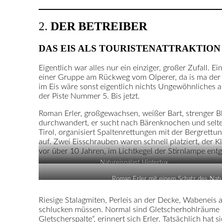
2.
DER BETREIBER
DAS EIS ALS TOURISTENATTRAKTION
Eigentlich war alles nur ein einziger, großer Zufall. 
einer Gruppe am Rückweg vom Olperer, da is ma der S
im Eis wäre sonst eigentlich nichts Ungewöhnliches au
der Piste Nummer 5. Bis jetzt.
Roman Erler, großgewachsen, weißer Bart, strenger Bli
durchwandert, er sucht nach Bärenknochen und selten
Tirol, organisiert Spaltenrettungen mit der Bergrettu
auf. Zwei Eisschrauben waren schnell platziert, der K
vor über 10 Jahren, im Lichtkegel der Stirnlampe entge
Natureispalast Hintertux
Roman Erler mit einem Schatz des Natu
Riesige Stalagmiten, Perleis an der Decke, Wabeneis
schlucken müssen. Normal sind Gletscherhohlräume se
Gletscherspalte“, erinnert sich Erler. Tatsächlich hat