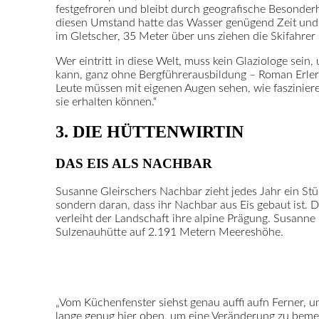
festgefroren und bleibt durch geografische Besonderh
diesen Umstand hatte das Wasser genügend Zeit und M
im Gletscher, 35 Meter über uns ziehen die Skifahrer i
Wer eintritt in diese Welt, muss kein Glaziologe sein
kann, ganz ohne Bergführerausbildung – Roman Erler b
Leute müssen mit eigenen Augen sehen, wie faszinier
sie erhalten können.“
3. DIE HÜTTENWIRTIN
DAS EIS ALS NACHBAR
Susanne Gleirschers Nachbar zieht jedes Jahr ein Stüc
sondern daran, dass ihr Nachbar aus Eis gebaut ist. D
verleiht der Landschaft ihre alpine Prägung. Susanne
Sulzenauhütte auf 2.191 Metern Meereshöhe.
„Vom Küchenfenster siehst genau auffi aufn Ferner, un
lange genug hier oben, um eine Veränderung zu bemer