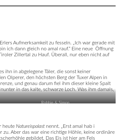
 Erlers Aufmerksamkeit zu fesseln. „Ich war gerade mit
in ich dann gleich no amal rauf.“ Eine neue Öffnung
oler Zillertal zu Hauf. Überall, nur eben nicht auf
 ihn in abgelegene Täler, die sonst keiner
den Olperer, den höchsten Berg der Tuxer Alpen in
Grenze, und genau darum fiel ihm dieser kleine Spalt
hinunter in das kalte, schwarze Loch. Was ihm damals,
Robbie & Simon
er heute
Natureispalast
nennt. „Erst amal hab i
zu. Aber das war eine richtige Höhle, keine ordinäre
scherhöhle gebildet. Das Eis ist hier am Fels