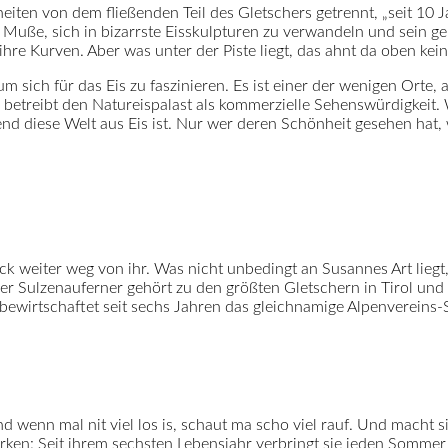
eiten von dem fließenden Teil des Gletschers getrennt, „seit 10 
uße, sich in bizarrste Eisskulpturen zu verwandeln und sein geh
hre Kurven. Aber was unter der Piste liegt, das ahnt da oben keiner
, um sich für das Eis zu faszinieren. Es ist einer der wenigen Or
etreibt den Natureispalast als kommerzielle Sehenswürdigkeit. Wi
end diese Welt aus Eis ist. Nur wer deren Schönheit gesehen hat
k weiter weg von ihr. Was nicht unbedingt an Susannes Art liegt,
er Sulzenauferner gehört zu den größten Gletschern in Tirol und 
 bewirtschaftet seit sechs Jahren das gleichnamige Alpenvereins-
d wenn mal nit viel los is, schaut ma scho viel rauf. Und macht si
ken: Seit ihrem sechsten Lebensjahr verbringt sie jeden Sommer 