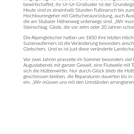
bewirtschaftet, ihr Ur-Ur-Großvater ist der Grundeig
Heute sind es eineinhalb Stunden Fußmarsch bis zum E
Hochtourengeher mit Gletscherausrüstung, auch Ausb
die am Stubaier Höhenweg unterwegs sind. „Wir musst
Steinschlag. Gäste, die vor zehn oder 20 Jahren schon
Die Alpengletscher hatten um 1850 ihre letzten Höch
Sulzenauferners ist die Veränderung besonders anscha
Gletschers. Und es ist just diese veränderte Landscha
Vor zwei Jahren prasselte im Sommer besonders viel R
Augustabends mit ganzer Gewalt, eine Flutwelle mit T
sich die Hüttenwirtin. Nur durch Glück blieb die Hüt
geschlossen bleiben, die Reparaturen dauerten bis in 
ein. „Wir müssen uns mit den Umständen arrangieren“