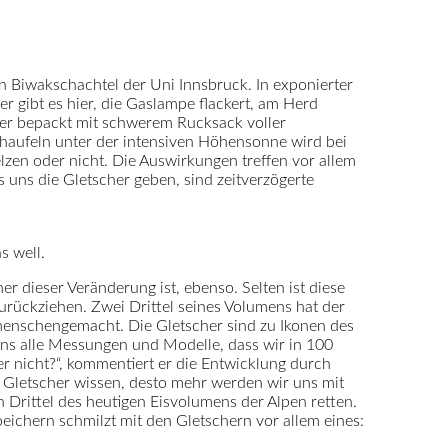
en Biwakschachtel der Uni Innsbruck. In exponierter
r gibt es hier, die Gaslampe flackert, am Herd
mer bepackt mit schwerem Rucksack voller
haufeln unter der intensiven Höhensonne wird bei
elzen oder nicht. Die Auswirkungen treffen vor allem
uns die Gletscher geben, sind zeitverzögerte
s well.
r dieser Veränderung ist, ebenso. Selten ist diese
urückziehen. Zwei Drittel seines Volumens hat der
t menschengemacht. Die Gletscher sind zu Ikonen des
ns alle Messungen und Modelle, dass wir in 100
 nicht?“, kommentiert er die Entwicklung durch
 Gletscher wissen, desto mehr werden wir uns mit
 Drittel des heutigen Eisvolumens der Alpen retten.
eichern schmilzt mit den Gletschern vor allem eines: