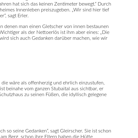
Jahren hat sich das keinen Zentimeter bewegt.“ Durch
eimes Innenleben preiszugeben. „Wir sind hier tief
“, sagt Erler.
te, an denen man einen Gletscher von innen bestaunen
chtiger als der Nettoerlös ist ihm aber eines: „Die
, wird sich auch Gedanken darüber machen, wie wir
 die wäre als offenherzig und ehrlich einzustufen,
ist beinahe vom ganzen Stubaital aus sichtbar, er
Schutzhaus zu seinen Füßen, die idyllisch gelegene
ch so seine Gedanken“, sagt Gleirscher. Sie ist schon
am Berg, schon ihre Eltern haben die Hütte