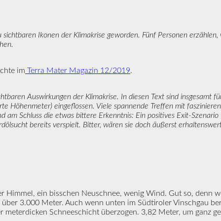
 sichtbaren Ikonen der Klimakrise geworden. Fünf Personen erzählen, w
hen.
ichte im
Terra Mater Magazin 12/2019
.
ichtbaren Auswirkungen der Klimakrise. In diesen Text sind insgesamt 
 Höhenmeter) eingeflossen. Viele spannende Treffen mit faszinierend
 am Schluss die etwas bittere Erkenntnis: Ein positives Exit-Szenario
ölsucht bereits verspielt. Bitter, wären sie doch äußerst erhaltenswer
ser Himmel, ein bisschen Neuschnee, wenig Wind. Gut so, denn 
f über 3.000 Meter. Auch wenn unten im Südtiroler Vinschgau ber
iner meterdicken Schneeschicht überzogen. 3,82 Meter, um ganz g