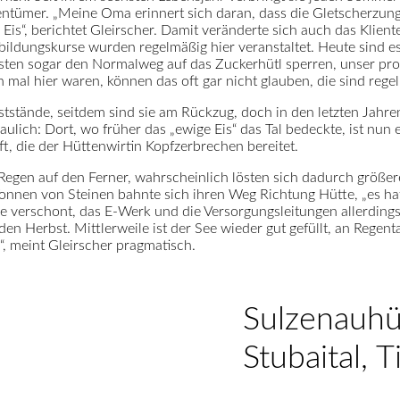
entümer. „Meine Oma erinnert sich daran, dass die Gletscherzunge
is“, berichtet Gleirscher. Damit veränderte sich auch das Klien
ildungskurse wurden regelmäßig hier veranstaltet. Heute sind e
en sogar den Normalweg auf das Zuckerhütl sperren, unser promin
 mal hier waren, können das oft gar nicht glauben, die sind regelr
ststände, seitdem sind sie am Rückzug, doch in den letzten Jahr
ulich: Dort, wo früher das „ewige Eis“ das Tal bedeckte, ist nu
ft, die der Hüttenwirtin Kopfzerbrechen bereitet.
egen auf den Ferner, wahrscheinlich lösten sich dadurch größere
onnen von Steinen bahnte sich ihren Weg Richtung Hütte, „es hat 
te verschont, das E-Werk und die Versorgungsleitungen allerding
den Herbst. Mittlerweile ist der See wieder gut gefüllt, an Regen
, meint Gleirscher pragmatisch.
Sulzenauhü
Stubaital, Ti