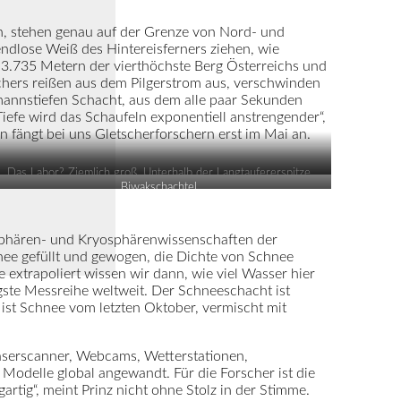
egen, stehen genau auf der Grenze von Nord- und
endlose Weiß des Hintereisferners ziehen, wie
t 3.735 Metern der vierthöchste Berg Österreichs und
tschers reißen aus dem Pilgerstrom aus, verschwinden
mannstiefen Schacht, aus dem alle paar Sekunden
iefe wird das Schaufeln exponentiell anstrengender“,
n fängt bei uns Gletscherforschern erst im Mai an.
Das Labor? Ziemlich groß. Unterhalb der Langtaufererspitze
Biwakschachtel
mosphären- und Kryosphärenwissenschaften der
chnee gefüllt und gewogen, die Dichte von Schnee
 extrapoliert wissen wir dann, wie viel Wasser hier
ngste Messreihe weltweit. Der Schneeschacht ist
as ist Schnee vom letzten Oktober, vermischt mit
Laserscanner, Webcams, Wetterstationen,
odelle global angewandt. Für die Forscher ist die
artig“, meint Prinz nicht ohne Stolz in der Stimme.