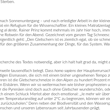
 Sterben.
 nach Sonnenuntergang – und nach erledigter Arbeit in der klein
6 ein Refugium für die Wissenschaftler. Ein kleines Matratzenlage
ung
al dente
. Rainer Prinz kommt mehrmals im Jahr hier hoch, im
sche Rotwein für den Abend. Gezeichnet vom ganzen Tag Schneesc
eigentlich geht: „Den Gletschern ist es ziemlich egal, ob sie schm
s für den größeren Zusammenhang der Dinge, für das System. Was 
echerche des Textes notwendig, aber ich halt halt grad da, might a
erweile tausendfach belegt. Dass
homo sapiens
der Hauptverursache
ltigen Eismassen, die sich mit einem bisher ungesehenen Tempo z
Jahren ist die Gletscherschmelze in den Alpen zu hundert Prozen
en Eisbären. Wenn wir so weitermachen wie bisher prophezeien u
r die Pyrenäen sind doch auch ohne Gletscher wunderschön, oder
ach einem Schluck Merlot aber doch emotional: „Je mehr wir über
en Temperaturanstieg auf unter 2°C zu begrenzen, können wir ein
er zurückzuholen.“ Denn neben der Biodiversität und den Wassersp
Menschen und unseren Lebensraum seit Jahrtausenden prägt.