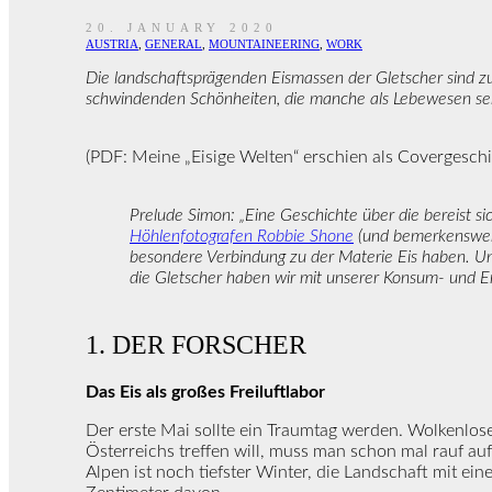
20. JANUARY 2020
AUSTRIA
,
GENERAL
,
MOUNTAINEERING
,
WORK
Die landschaftsprägenden Eismassen der Gletscher sind zu
schwindenden Schönheiten, die manche als Lebewesen se
(PDF: Meine „Eisige Welten“ erschien als Covergesch
Prelude Simon: „Eine Geschichte über die bereist s
Höhlenfotografen Robbie Shone
(und bemerkenswerte
besondere Verbindung zu der Materie Eis haben. Und
die Gletscher haben wir mit unserer Konsum- und Erd
1. DER FORSCHER
Das Eis als großes Freiluftlabor
Der erste Mai sollte ein Traumtag werden. Wolkenlo
Österreichs treffen will, muss man schon mal rauf au
Alpen ist noch tiefster Winter, die Landschaft mit e