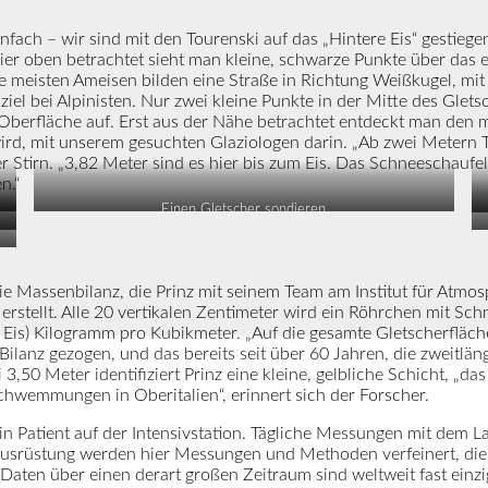
o einfach – wir sind mit den Tourenski auf das „Hintere Eis“ gesti
hier oben betrachtet sieht man kleine, schwarze Punkte über das 
Die meisten Ameisen bilden eine Straße in Richtung Weißkugel, mi
ziel bei Alpinisten. Nur zwei kleine Punkte in der Mitte des Gle
Oberfläche auf. Erst aus der Nähe betrachtet entdeckt man den 
ird, mit unserem gesuchten Glaziologen darin. „Ab zwei Metern T
 Stirn. „3,82 Meter sind es hier bis zum Eis. Das Schneeschaufel
n.“
Einen Gletscher sondieren
 die Massenbilanz, die Prinz mit seinem Team am Institut für At
r erstellt. Alle 20 vertikalen Zentimeter wird ein Röhrchen mit S
s Eis) Kilogramm pro Kubikmeter. „Auf die gesamte Gletscherfläche
Bilanz gezogen, und das bereits seit über 60 Jahren, die zweitlä
i 3,50 Meter identifiziert Prinz eine kleine, gelbliche Schicht, „d
hwemmungen in Oberitalien“, erinnert sich der Forscher.
in Patient auf der Intensivstation. Tägliche Messungen mit dem 
usrüstung werden hier Messungen und Methoden verfeinert, die M
 Daten über einen derart großen Zeitraum sind weltweit fast einzig