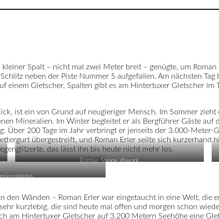
Ein kleiner Spalt – nicht mal zwei Meter breit – genügte, um Roman
chlitz neben der Piste Nummer 5 aufgefallen. Am nächsten Tag b
f einem Gletscher, Spalten gibt es am Hintertuxer Gletscher im Tir
ck, ist ein von Grund auf neugieriger Mensch. Im Sommer zieht es
en Mineralien. Im Winter begleitet er als Bergführer Gäste auf 
ng. Über 200 Tage im Jahr verbringt er jenseits der 3.000-Meter-
lettergurt übergestreift, und Roman Erler seilte sich kurzerhand 
genglitzerte, das lässt ihn bis heute nicht mehr los.
Robbie Shone @work
reispalastes
 an den Wänden – Roman Erler war eingetaucht in eine Welt, die 
hr kurzlebig, die sind heute mal offen und morgen schon wieder 
 sich am Hintertuxer Gletscher auf 3.200 Metern Seehöhe eine Glet