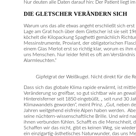
Nur deuten alle Daten darauf hin: Der Patient liegt im
DIE GLETSCHER VERÄNDERN SICH
Warum uns das alle etwas angeht erschließt sich erst
Lage am Grat hoch über dem Gletscher ist sie seit 196
köchelt die Kilopackung Spaghetti gemächlich Richt
Messinstrumente, Proviant, der obligatorischen Fla
einem Glas Merlot erst so richtig klar, worum es ihm 
uns Menschen. Nur leider fehlt es oft am Verständni
Alarmleuchten.“
Gipfelgrat der Weißkugel. Nicht direkt für die R
Dass sich das globale Klima rapide erwärmt, ist mittl
Veränderung so greifbar, so gut sichtbar wie an gewa
Hintereisferner seit 1850 eingebüßt, „ seit rund 30 
Klimawandels geworden“, meint Prinz. „Gut, neben d
Jahren weitgehend eisfreie Alpen haben werden. Abe
seine nüchtern-wissenschaftliche Brille. Und wird n
ihnen verbunden fühlen. Schafft es die Menschheit, d
Schaffen wir das nicht, gibt es keinen Weg, sie wied
ein einzigartig-ästhetisches Naturwunder, das uns 