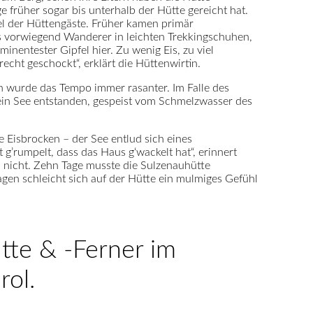
 früher sogar bis unterhalb der Hütte gereicht hat.
tel der Hüttengäste. Früher kamen primär
s vorwiegend Wanderer in leichten Trekkingschuhen,
entester Gipfel hier. Zu wenig Eis, zu viel
echt geschockt“, erklärt die Hüttenwirtin.
en wurde das Tempo immer rasanter. Im Falle des
n ein See entstanden, gespeist vom Schmelzwasser des
 Eisbrocken – der See entlud sich eines
g’rumpelt, dass das Haus g‘wackelt hat“, erinnert
s nicht. Zehn Tage musste die Sulzenauhütte
tagen schleicht sich auf der Hütte ein mulmiges Gefühl
tte & -Ferner im
rol.