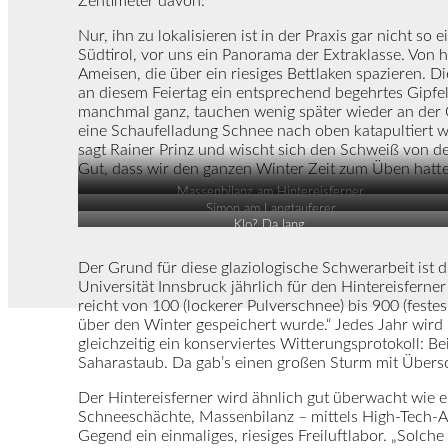
Zentimeter davon.
Nur, ihn zu lokalisieren ist in der Praxis gar nicht s
Südtirol, vor uns ein Panorama der Extraklasse. Von 
Ameisen, die über ein riesiges Bettlaken spazieren. 
an diesem Feiertag ein entsprechend begehrtes Gipfel
manchmal ganz, tauchen wenig später wieder an der 
eine Schaufelladung Schnee nach oben katapultiert w
sagt Rainer Prinz und wischt sich den Schweiß von der
Gut, dass wir den ganzen Winter Zeit zum Üben hatte
Massenbilanz am Hintereisferner
Simon am Langtauferer
Klo? Da lang.
Der Grund für diese glaziologische Schwerarbeit ist
Universität Innsbruck jährlich für den Hintereisferne
reicht von 100 (lockerer Pulverschnee) bis 900 (feste
über den Winter gespeichert wurde.“ Jedes Jahr wird 
gleichzeitig ein konserviertes Witterungsprotokoll: Be
Saharastaub. Da gab’s einen großen Sturm mit Übersc
Der Hintereisferner wird ähnlich gut überwacht wie e
Schneeschächte, Massenbilanz – mittels High-Tech-A
Gegend ein einmaliges, riesiges Freiluftlabor. „Solche